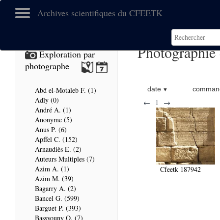
Archives scientifiques du CFEETK
Photographie 
Exploration par
photographe
date
command
Abd el-Motaleb F. (1)
Adly (0)
←
1
→
André A. (1)
Anonyme (5)
Anus P. (6)
Apffel C. (152)
Arnaudiès E. (2)
Auteurs Multiples (7)
Azim A. (1)
Cfeetk 187942
Azim M. (39)
Bagarry A. (2)
Bancel G. (599)
Barguet P. (393)
Bassyouny O. (7)