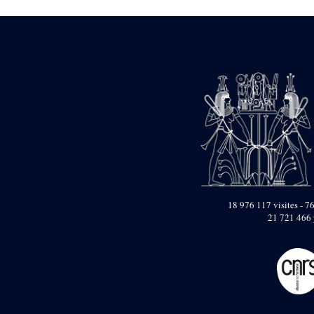
Dufour Q. (133)
ENSG (3596)
Estampages (3)
Fran (1)
Gabolde L. (6)
Gaddis A. (2)
Gallet J. (684)
Gallet L. (3)
Gambier N. (79)
Golvin J.-Cl. (43)
Gout J.-Fr. (1205)
Graindorge C. (2)
Groscaux Ph. (371)
Gu?niot Cl. (42)
Guadagnini K. (184)
18 976 117 visites - 76
Guéniot Cl. (2)
21 721 466 
H. Chevrier (1)
Hegazy E. (8)
Hubert M. (26)
Huguenin D. (69)
Jacquemet J. (174)
Jacquemet J. Wolff Ch.
(25)