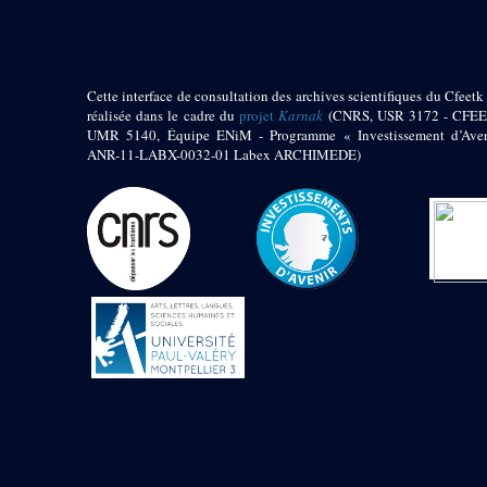
Jambon E. (10)
Koltz L. (174)
Laroze E. (4)
Larronde J. (2)
Cette interface de consultation des archives scientifiques du Cfeetk 
Lauffray J. (51)
réalisée dans le cadre du
projet
Karnak
(CNRS, USR 3172 - CFEE
Le Bohec R. (1)
UMR 5140, Équipe ENiM - Programme « Investissement d’Aven
Lecl?re Fr. (5)
ANR-11-LABX-0032-01 Labex ARCHIMEDE)
Leclère Fr. (1)
Legrain G. (51)
Mangado R. (1)
Marche G. (6)
Martinez Ph. (67)
Maucor J. (906)
Maucor J. Saubestre E.
(0)
Megard P. (549)
Mensan R. (2)
Montélimard E. (7)
Moraillon L. (81)
Moulié L. (205)
Mucor J. (44)
Muller G. (319)