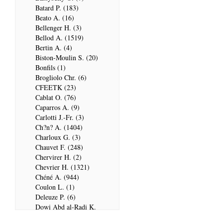
Batard P. (183)
Beato A. (16)
Bellenger H. (3)
Bellod A. (1519)
Bertin A. (4)
Biston-Moulin S. (20)
Bonfils (1)
Brogliolo Chr. (6)
CFEETK (23)
Cablat O. (76)
Caparros A. (9)
Carlotti J.-Fr. (3)
Ch?n? A. (1404)
Charloux G. (3)
Chauvet F. (248)
Chervirer H. (2)
Chevrier H. (1321)
Chéné A. (944)
Coulon L. (1)
Deleuze P. (6)
Dowi Abd al-Radi K.
(679)