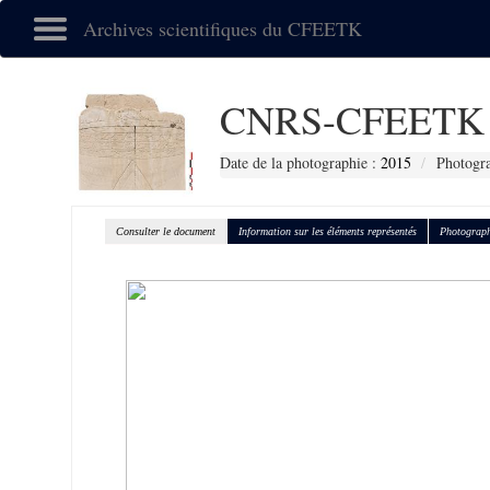
Archives scientifiques du CFEETK
CNRS-CFEETK 
Date de la photographie :
2015
Photogr
Consulter le document
Information sur les éléments représentés
Photograph