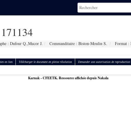
171134
aphe : Dufour Q.,Mucor J.
Commanditaire : Biston-Moulin S.
Format :
ies en lien
Télécharger le document en pleine résolution
Demander une autorisation de reproduction