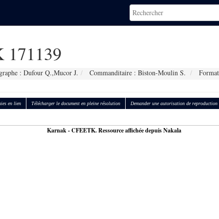
 171139
graphe : Dufour Q.,Mucor J.
Commanditaire : Biston-Moulin S.
Format
ies en lien
Télécharger le document en pleine résolution
Demander une autorisation de reproduction