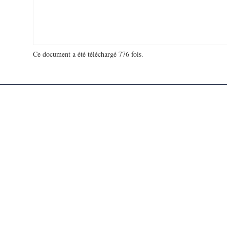
Ce document a été téléchargé 776 fois.
18 993 330 visites - 707