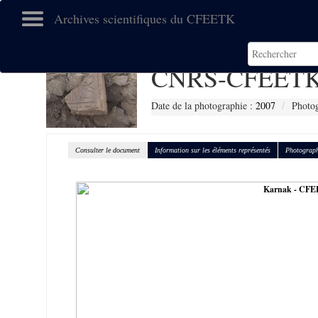
Archives scientifiques du CFEETK
CNRS-CFEETK
Date de la photographie :
2007
Photog
Consulter le document
Information sur les éléments représentés
Photograph