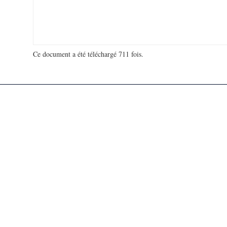
Ce document a été téléchargé 711 fois.
18 975 316 visites - 688