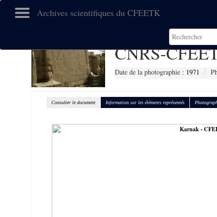
Archives scientifiques du CFEETK
CNRS-CFEET
Date de la photographie :
1971
Ph
Consulter le document
Information sur les éléments représentés
Photograph