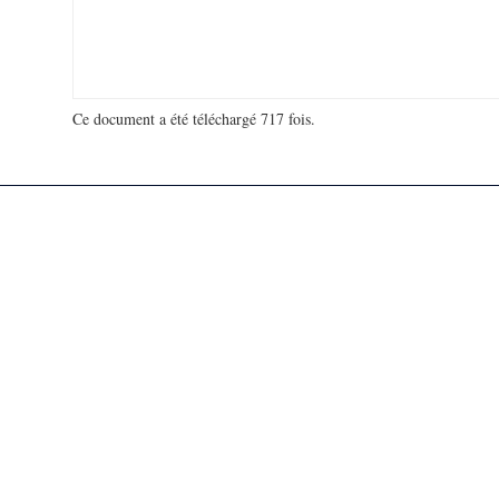
Ce document a été téléchargé 717 fois.
18 974 387 visites - 59