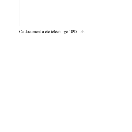
Ce document a été téléchargé 1095 fois.
18 926 987 visites - 855