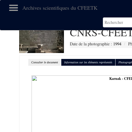
Archives scientifiques du CFEETK
CNRS-CFEET
Date de la photographie :
1994
Ph
Consulter le document
Information sur les éléments représentés
Photograph