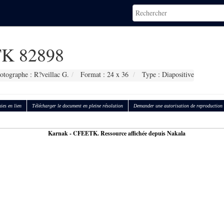
K 82898
otographe : R?veillac G.
Format : 24 x 36
Type : Diapositive
ies en lien
Télécharger le document en pleine résolution
Demander une autorisation de reproduction