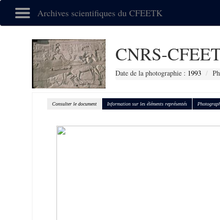
Archives scientifiques du CFEETK
CNRS-CFEET
Date de la photographie :
1993
Ph
Consulter le document
Information sur les éléments représentés
Photograph