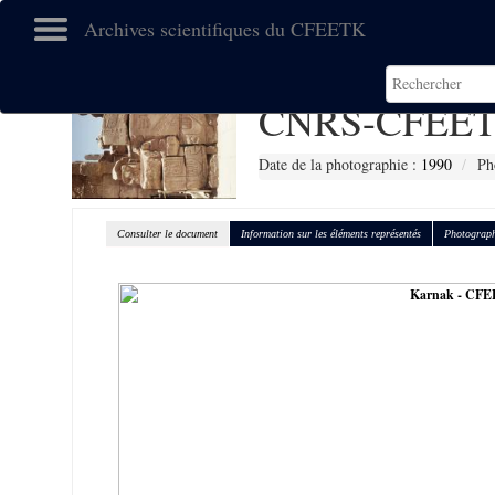
Archives scientifiques du CFEETK
CNRS-CFEET
Date de la photographie :
1990
Ph
Consulter le document
Information sur les éléments représentés
Photograph