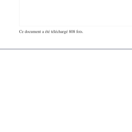
Ce document a été téléchargé 808 fois.
18 989 628 visites - 337