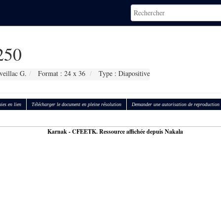
250
veillac G.
Format : 24 x 36
Type : Diapositive
ies en lien
Télécharger le document en pleine résolution
Demander une autorisation de reproduction