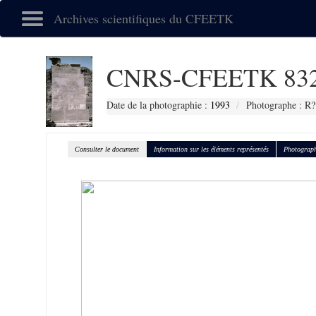
Archives scientifiques du CFEETK
CNRS-CFEETK 83
Date de la photographie :
1993
Photographe : R?
Consulter le document
Information sur les éléments représentés
Photograph