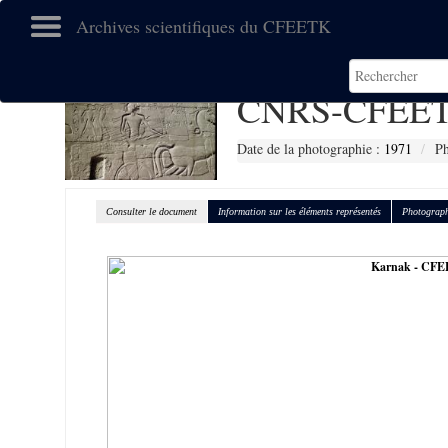
Archives scientifiques du CFEETK
CNRS-CFEET
Date de la photographie :
1971
Ph
Consulter le document
Information sur les éléments représentés
Photograph