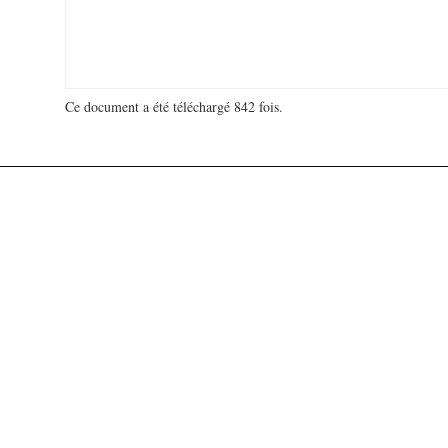
Ce document a été téléchargé 842 fois.
18 969 297 visites - 84