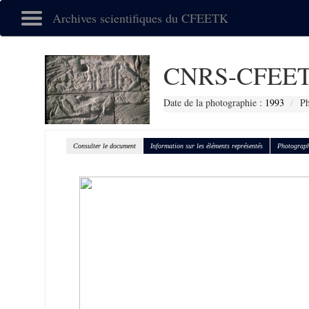
Archives scientifiques du CFEETK
CNRS-CFEET
Date de la photographie :
1993
Ph
Consulter le document
Information sur les éléments représentés
Photograph