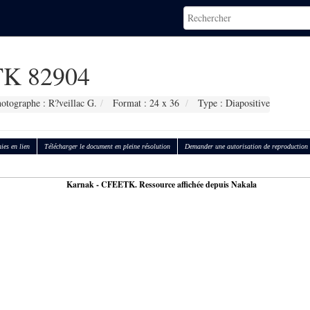
K 82904
otographe : R?veillac G.
Format : 24 x 36
Type : Diapositive
ies en lien
Télécharger le document en pleine résolution
Demander une autorisation de reproduction