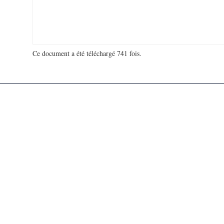
Ce document a été téléchargé 741 fois.
18 911 797 visites - 819