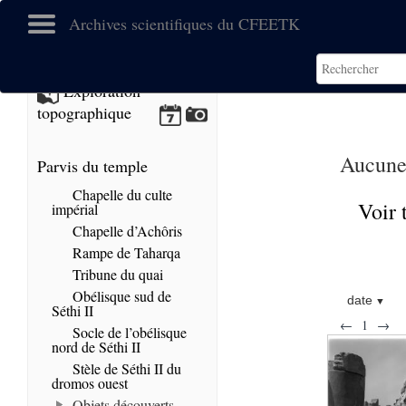
Archives scientifiques du CFEETK
Exploration
topographique
Aucune 
Parvis du temple
Chapelle du culte
Voir 
impérial
Chapelle d’Achôris
Rampe de Taharqa
Tribune du quai
Obélisque sud de
date
Séthi II
←
1
→
Socle de l’obélisque
nord de Séthi II
Stèle de Séthi II du
dromos ouest
Objets découverts