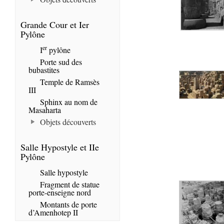
Grande Cour et Ier
Pylône
er
I
pylône
Porte sud des
bubastites
Temple de Ramsès
III
Sphinx au nom de
Masaharta
Objets découverts
Salle Hypostyle et IIe
Pylône
Salle hypostyle
Fragment de statue
porte-enseigne nord
Montants de porte
d’Amenhotep II