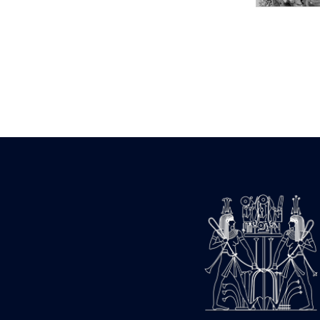
Statue d’un roi
agenouillé présentant
une table d’offrandes de
Séthi II
Statue porte-
enseigne de Séthi II
Statue porte-
enseigne de Séthi II
Stèle de la campagne
nubienne de
Psammétique II
Objets découverts
Zone des Pylônes
Centraux
e
III
pylône
« Porte » de Ramsès
IX
e
IV
pylône
e
Cour nord du IV
pylône
e
Cour sud du IV