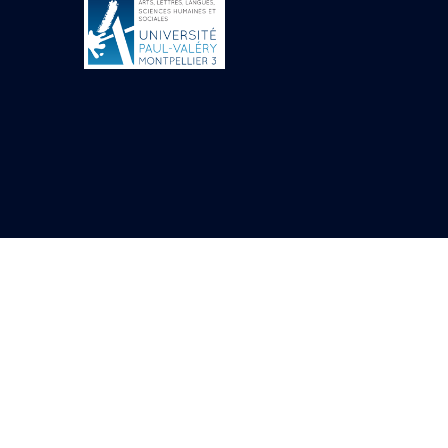
Objets découverts
Zone de l'Akhmenou
Salle des fêtes «
Heret-ib »
Autel de la salle
solaire
Base de statue
Base de statue de
Thoutmosis III
Base et pieds d’un
groupe statuaire
Fragment inférieur
de statue de Thoutmosis
III présentant un autel à
libation
Statue agenouillée
Table d’offrandes de
Thoutmosis III
Objets découverts