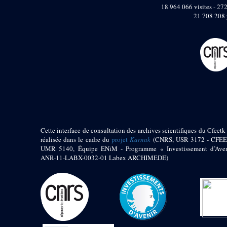
pylône
18 964 066 visites - 272
e
Cour axiale du V
21 708 208 
pylône, avant-porte du
e
VI
pylône
e
VI
pylône
e
Cour axiale du VI
pylône
e
Cour nord du VI
pylône
e
Cour sud du VI
pylône
Objets découverts
Cette interface de consultation des archives scientifiques du Cfeetk 
réalisée dans le cadre du
projet
Karnak
(CNRS, USR 3172 - CFEE
Zone Centrale du Temple
UMR 5140, Équipe ENiM - Programme « Investissement d’Aven
Chapelle de
ANR-11-LABX-0032-01 Labex ARCHIMEDE)
Kamoutef
Chapelle de Philippe
Arrhidée
Portique du
sanctuaire de la barque
« Palais de Maât »