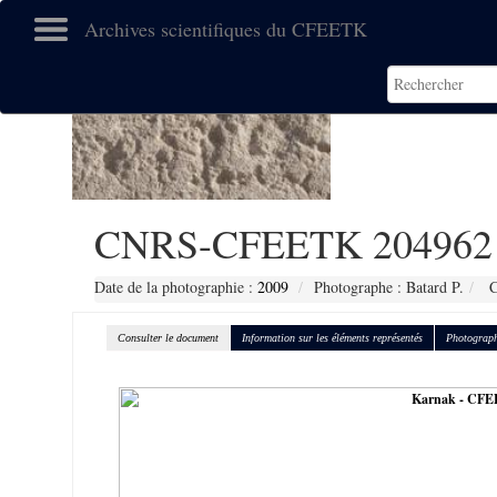
Archives scientifiques du CFEETK
CNRS-CFEETK 204962
Date de la photographie :
2009
Photographe : Batard P.
C
Consulter le document
Information sur les éléments représentés
Photograph