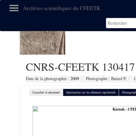
Archives scientifiques du CFEETK
CNRS-CFEETK 130417
Date de la photographie :
2009
Photographe : Batard P.
C
Consulter le document
Information sur les éléments représentés
Photograph