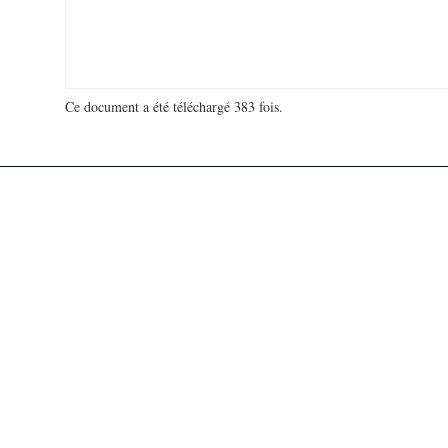
Ce document a été téléchargé 383 fois.
18 921 848 visites - 340