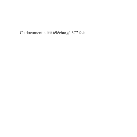
Ce document a été téléchargé 377 fois.
18 926 976 visites - 854