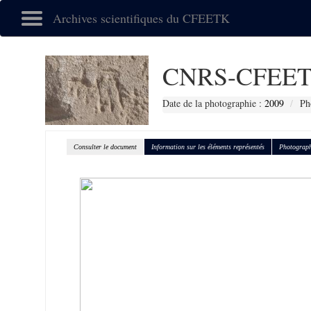
Archives scientifiques du CFEETK
CNRS-CFEET
Date de la photographie :
2009
Ph
Consulter le document
Information sur les éléments représentés
Photograph