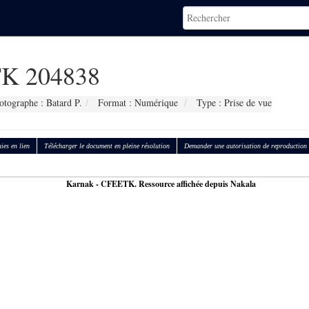
K 204838
otographe : Batard P.
Format : Numérique
Type : Prise de vue
ies en lien
Télécharger le document en pleine résolution
Demander une autorisation de reproduction