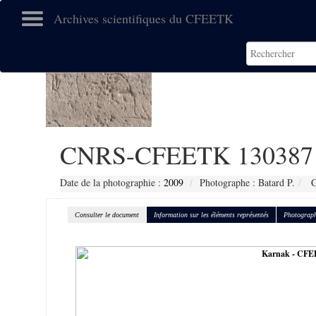
Archives scientifiques du CFEETK
CNRS-CFEETK 130387
Date de la photographie :
2009
Photographe : Batard P.
C
Consulter le document
Information sur les éléments représentés
Photograph