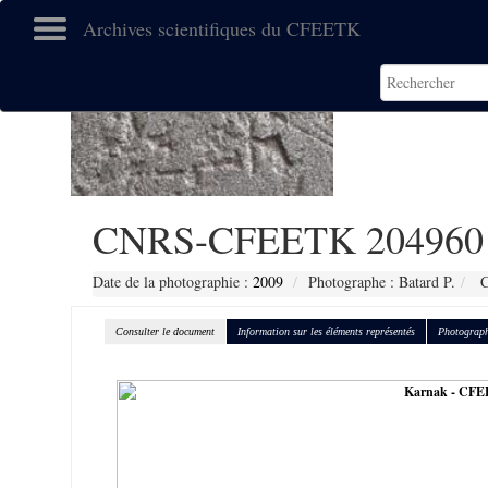
Archives scientifiques du CFEETK
CNRS-CFEETK 204960
Date de la photographie :
2009
Photographe : Batard P.
C
Consulter le document
Information sur les éléments représentés
Photograph