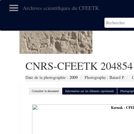
Archives scientifiques du CFEETK
CNRS-CFEETK 204854
Date de la photographie :
2009
Photographe : Batard P.
C
Consulter le document
Information sur les éléments représentés
Photograph