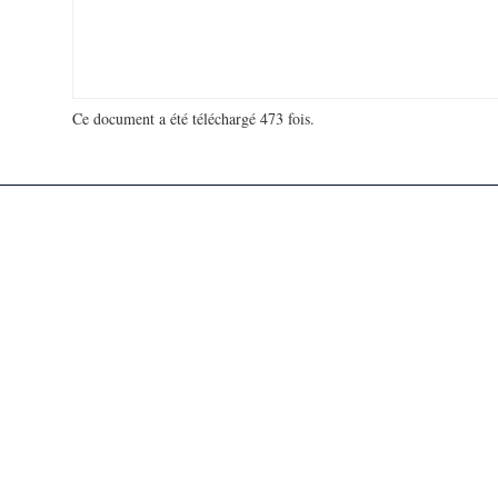
Ce document a été téléchargé 473 fois.
18 992 306 visites - 60