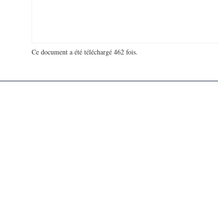
Ce document a été téléchargé 462 fois.
18 981 053 visites - 126