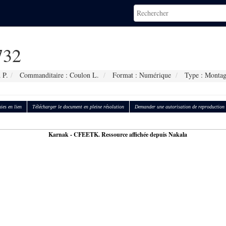
732
 P.
Commanditaire : Coulon L.
Format : Numérique
Type : Monta
ies en lien
Télécharger le document en pleine résolution
Demander une autorisation de reproduction