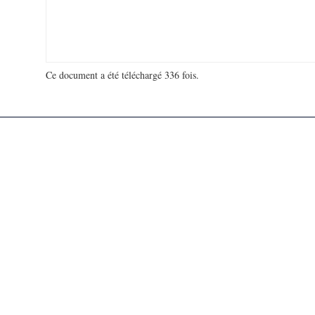
Ce document a été téléchargé 336 fois.
18 927 423 visites - 898