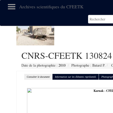
Archives scientifiques du CFEETK
CNRS-CFEETK 130824
Date de la photographie :
2010
Photographe : Batard P.
C
Consulter le document
Information sur les éléments représentés
Photograph