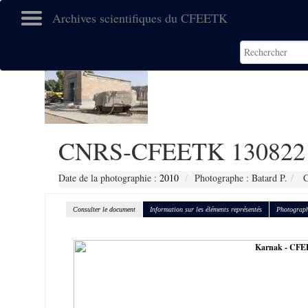
Archives scientifiques du CFEETK
CNRS-CFEETK 130822
Date de la photographie :
2010
Photographe : Batard P.
C
Consulter le document
Information sur les éléments représentés
Photograph