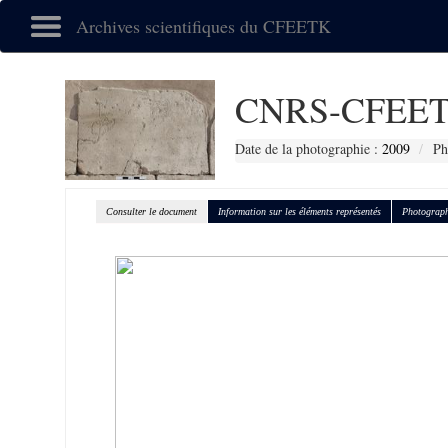
Archives scientifiques du CFEETK
CNRS-CFEET
Date de la photographie :
2009
Ph
Consulter le document
Information sur les éléments représentés
Photograph