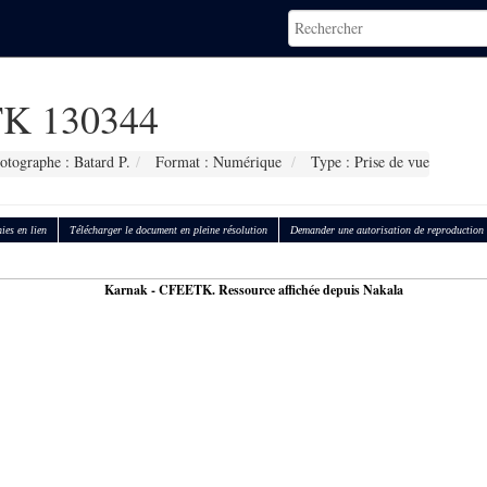
K 130344
otographe : Batard P.
Format : Numérique
Type : Prise de vue
ies en lien
Télécharger le document en pleine résolution
Demander une autorisation de reproduction