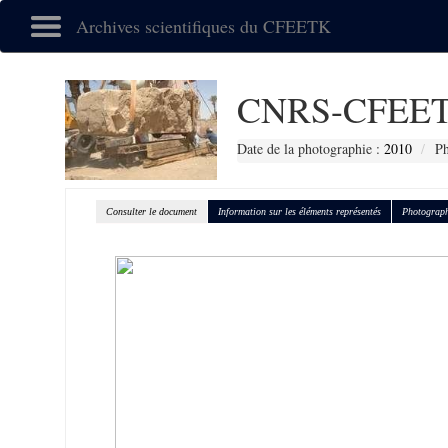
Archives scientifiques du CFEETK
CNRS-CFEET
Date de la photographie :
2010
Ph
Consulter le document
Information sur les éléments représentés
Photograph