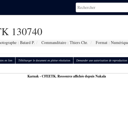
K 130740
otographe : Batard P.
Commanditaire : Thiers Chr.
Format : Numériqu
ies en lien
Télécharger le document en pleine résolution
Demander une autorisation de reproduction