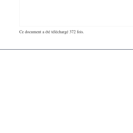
Ce document a été téléchargé 372 fois.
18 912 779 visites - 91