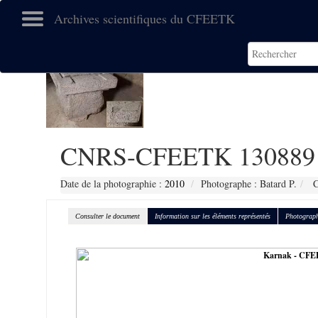
Archives scientifiques du CFEETK
CNRS-CFEETK 130889
Date de la photographie :
2010
Photographe : Batard P.
C
Consulter le document
Information sur les éléments représentés
Photograph