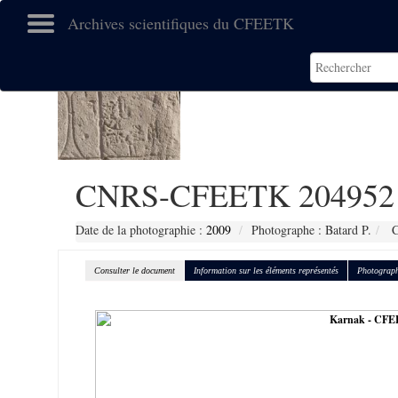
Archives scientifiques du CFEETK
CNRS-CFEETK 204952
Date de la photographie :
2009
Photographe : Batard P.
C
Consulter le document
Information sur les éléments représentés
Photograph