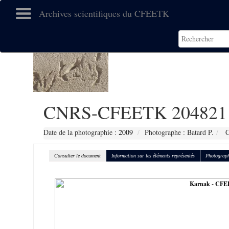
Archives scientifiques du CFEETK
CNRS-CFEETK 204821
Date de la photographie :
2009
Photographe : Batard P.
C
Consulter le document
Information sur les éléments représentés
Photograph