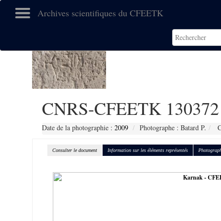
Archives scientifiques du CFEETK
CNRS-CFEETK 130372
Date de la photographie :
2009
Photographe : Batard P.
C
Consulter le document
Information sur les éléments représentés
Photograph