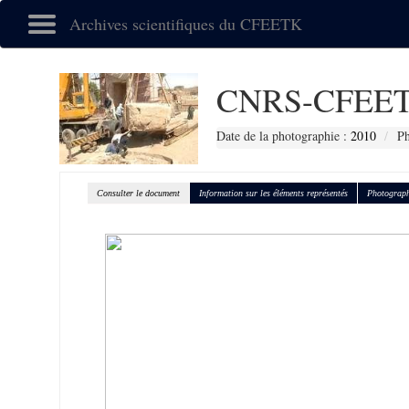
Archives scientifiques du CFEETK
CNRS-CFEET
Date de la photographie :
2010
Ph
Consulter le document
Information sur les éléments représentés
Photograph