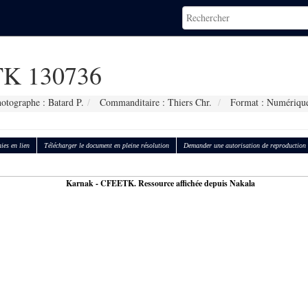
K 130736
otographe : Batard P.
Commanditaire : Thiers Chr.
Format : Numériqu
ies en lien
Télécharger le document en pleine résolution
Demander une autorisation de reproduction