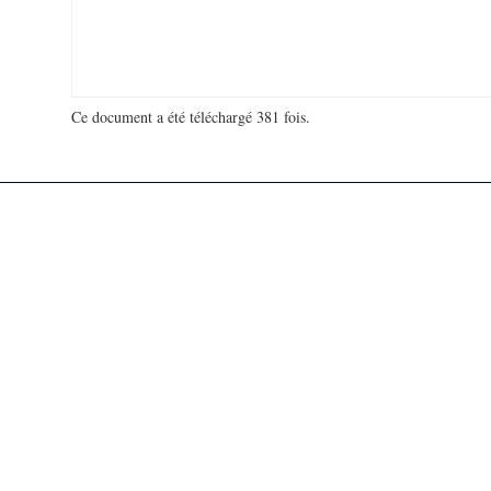
Ce document a été téléchargé 381 fois.
18 916 693 visites - 130