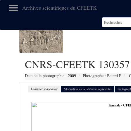
Archives scientifiques du CFEETK
CNRS-CFEETK 130357
Date de la photographie :
2009
Photographe : Batard P.
C
Consulter le document
Information sur les éléments représentés
Photograph