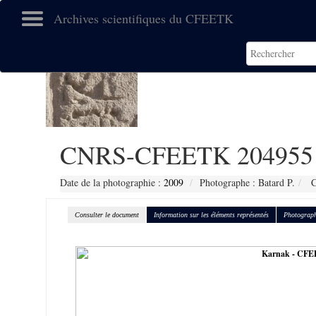
Archives scientifiques du CFEETK
CNRS-CFEETK 204955
Date de la photographie :
2009
Photographe : Batard P.
C
Consulter le document
Information sur les éléments représentés
Photograph