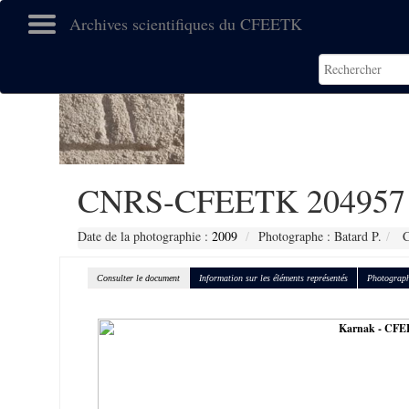
Archives scientifiques du CFEETK
CNRS-CFEETK 204957
Date de la photographie :
2009
Photographe : Batard P.
C
Consulter le document
Information sur les éléments représentés
Photograph