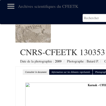
Archives scientifiques du CFEETK
CNRS-CFEETK 130353
Date de la photographie :
2009
Photographe : Batard P.
C
Consulter le document
Information sur les éléments représentés
Photograph