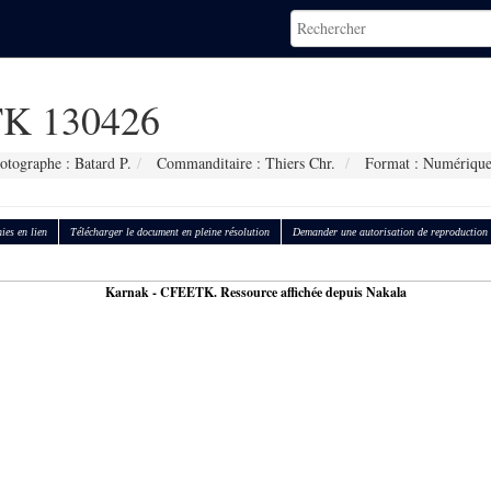
K 130426
otographe : Batard P.
Commanditaire : Thiers Chr.
Format : Numériqu
ies en lien
Télécharger le document en pleine résolution
Demander une autorisation de reproduction