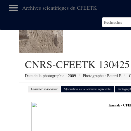
Archives scientifiques du CFEETK
CNRS-CFEETK 130425
Date de la photographie :
2009
Photographe : Batard P.
C
Consulter le document
Information sur les éléments représentés
Photograph