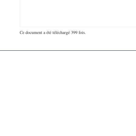
Ce document a été téléchargé 399 fois.
18 914 752 visites - 111