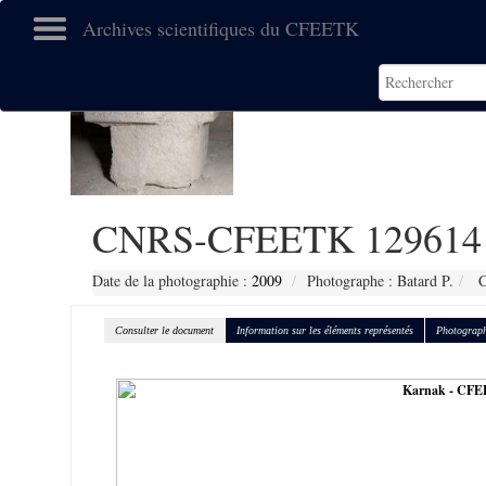
Archives scientifiques du CFEETK
CNRS-CFEETK 129614
Date de la photographie :
2009
Photographe : Batard P.
C
Consulter le document
Information sur les éléments représentés
Photograph