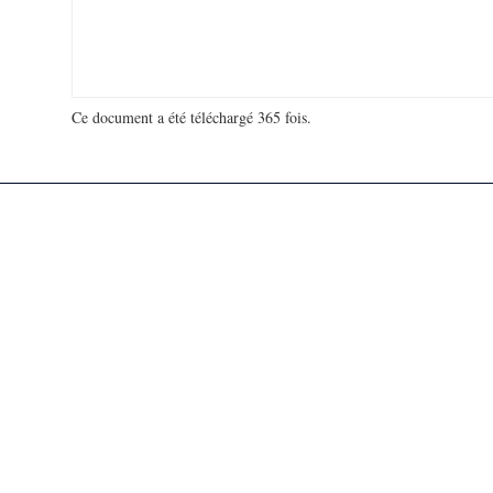
Ce document a été téléchargé 365 fois.
18 909 535 visites - 592