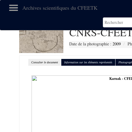
Archives scientifiques du CFEETK
CNRS-CFEET
Date de la photographie :
2009
Ph
Consulter le document
Information sur les éléments représentés
Photograph