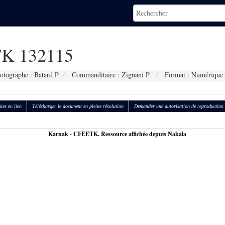
K 132115
otographe : Batard P.
Commanditaire : Zignani P.
Format : Numérique
ies en lien
Télécharger le document en pleine résolution
Demander une autorisation de reproduction