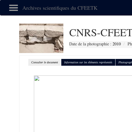
Archives scientifiques du CFEETK
CNRS-CFEET
Date de la photographie :
2010
Ph
Consulter le document
Information sur les éléments représentés
Photograph