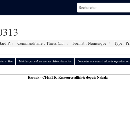
0313
tard P.
Commanditaire : Thiers Chr.
Format : Numérique
Type : Pr
ies en lien
Télécharger le document en pleine résolution
Demander une autorisation de reproduction