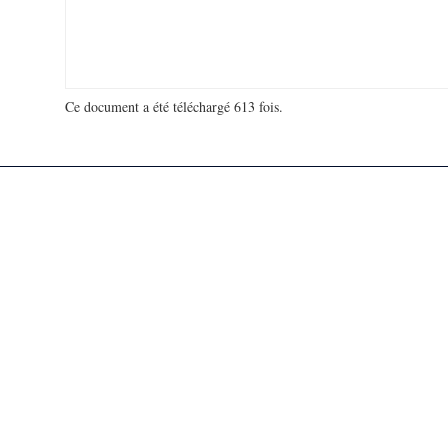
Ce document a été téléchargé 613 fois.
18 925 609 visites - 717