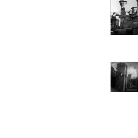
Objets découverts
Zone de l'Akhmenou
Salle des fêtes «
Heret-ib »
Autel de la salle
solaire
Base de statue
Base de statue de
Thoutmosis III
Base et pieds d’un
groupe statuaire
Fragment inférieur
de statue de Thoutmosis
III présentant un autel à
libation
Statue agenouillée
Table d’offrandes de
Thoutmosis III
Objets découverts