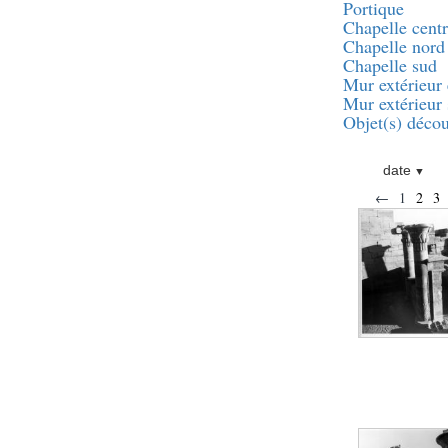
pylône
Portique
Chapelle centr
e
Cour axiale du V
Chapelle nord
pylône, avant-porte du
e
VI
pylône
Chapelle sud
Mur extérieur 
e
VI
pylône
Mur extérieur
e
Cour axiale du VI
Objet(s) décou
pylône
e
Cour nord du VI
pylône
date
e
Cour sud du VI
←
1
2
3
pylône
Objets découverts
Zone Centrale du Temple
Chapelle de
Kamoutef
Chapelle de Philippe
Arrhidée
Portique du
sanctuaire de la barque
« Palais de Maât »