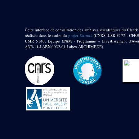
Zone des Chapelle
Adossées de l'Est
Sanctuaire oriental
Cette interface de consultation des archives scientifiques du Cfeetk 
de Thoutmosis III
réalisée dans le cadre du
projet
Karnak
(CNRS, USR 3172 - CFEE
Chapelle au nord de
UMR 5140, Équipe ENiM - Programme « Investissement d’Aven
l’obélisque
ANR-11-LABX-0032-01 Labex ARCHIMEDE)
Chapelle au sud de
l’obélisque
Allée processionnelle
Sud-Nord
Décret oraculaire
d’Amon en faveur de
Maâtkarê B
e
Cour du VII
pylône
- « Cour de la cachette »
e
VII
pylône
e
Cour du X
pylône
Edifice
d’Amenhotep II