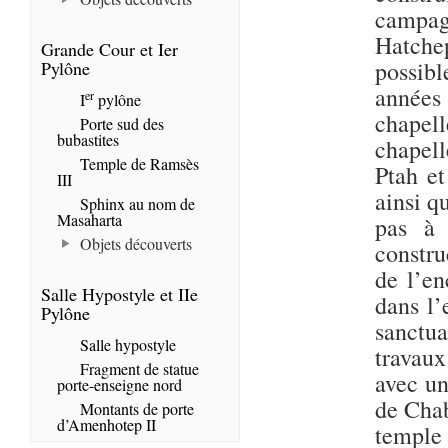
campag
Hatche
Grande Cour et Ier
possibl
Pylône
années 
er
I
pylône
chapell
Porte sud des
bubastites
chapell
Temple de Ramsès
Ptah et
III
ainsi q
Sphinx au nom de
Masaharta
pas à 
Objets découverts
constru
de l’en
Salle Hypostyle et IIe
dans l’
Pylône
sanctua
Salle hypostyle
travaux
Fragment de statue
avec un
porte-enseigne nord
de Chab
Montants de porte
d’Amenhotep II
templ