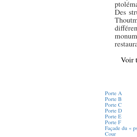
Statue d’un roi
ptoléma
agenouillé présentant
une table d’offrandes de
Des str
Séthi II
Thoutm
Statue porte-
différe
enseigne de Séthi II
monume
Statue porte-
enseigne de Séthi II
restaur
Stèle de la campagne
nubienne de
Psammétique II
Voir 
Objets découverts
Zone des Pylônes
Centraux
Porte A
e
III
pylône
Porte B
« Porte » de Ramsès
Porte C
IX
Porte D
e
IV
pylône
Porte E
e
Cour nord du IV
Porte F
pylône
Façade du « p
e
Cour
Cour sud du IV