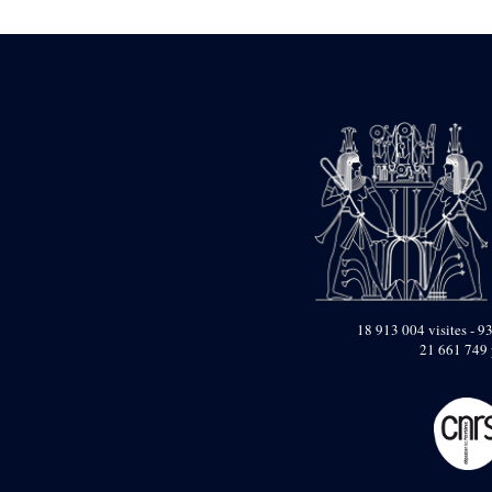
Mur extérieur de
Thoutmosis III
Magasin nord 2
(MN2)
Mur extérieur de
Thoutmosis III
Zone Solaire de l'Est
Colonnade orientale
de Taharqa
Temple de l’est de
Ramsès II
18 913 004 visites - 93
Zone Osirienne de l'Est
21 661 749 
Chapelle
anépigraphe avec
claustrum
Chapelle d’Osiris
Heqa-djet
Objets découverts